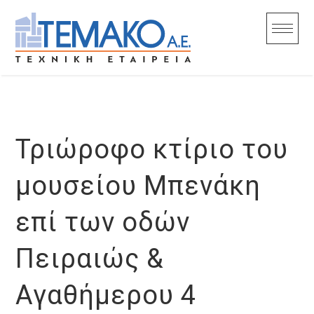
Skip
to
content
Τριώροφο κτίριο του
μουσείου Μπενάκη
επί των οδών
Πειραιώς &
Αγαθήμερου 4