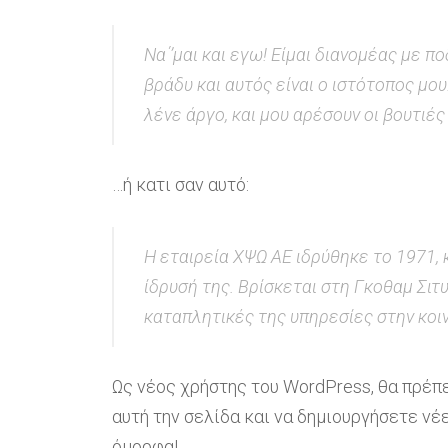
Να΄’μαι και εγω! Είμαι διανομέας με 
βράδυ και αυτός είναι ο ιστότοπος μου
λένε άργο, και μου αρέσουν οι βουτιέ
…ή κατι σαν αυτό:
Η εταιρεία ΧΨΩ ΑΕ ιδρύθηκε το 1971, 
ίδρυσή της. Βρίσκεται στη Γκοθαμ Σιτ
καταπλητικές της υπηρεσίες στην κοι
Ως νέος χρήστης του WordPress, θα πρέπε
αυτή την σελίδα και να δημιουργήσετε νέ
όμορφα!