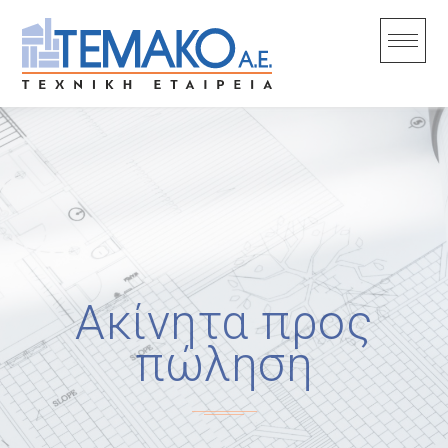
Skip
to
content
Ακίνητα προς
πώληση